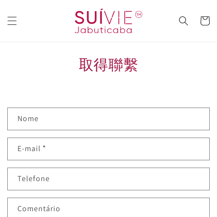
Pular
para o
conteúdo
Carrinh
取得聯繫
F
Nome
o
r
E-mail
*
m
u
l
Telefone
á
r
Comentário
i