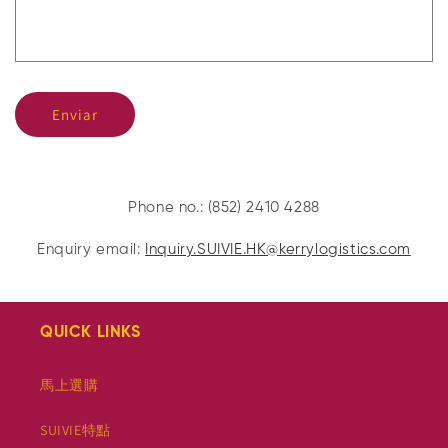
o
d
e
c
Enviar
o
n
t
a
Phone no.: (852) 2410 4288
t
Enquiry email:
Inquiry.SUIVIE.HK@kerrylogistics.com
o
QUICK LINKS
馬上選購
SUIVIE特點